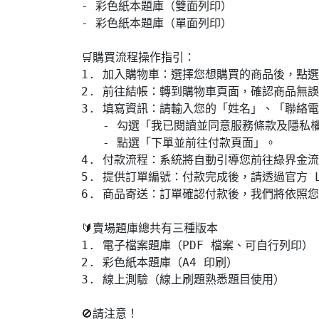
- 彩色紙本題庫（雙面列印）

- 彩色紙本題庫（單面列印）

🛒購買流程操作指引：

1. 加入購物車：選擇您想購買的商品後，點選
2. 前往結帳：轉到購物車頁面，確認商品無誤
3. 填寫資訊：請輸入您的「姓名」、「聯絡
   - 勾選「我已閱讀並同意服務條款及隱私權
   - 點選「下單並前往付款頁面」。

4. 付款流程：系統將自動引導您前往綠界金流
5. 提供訂單編號：付款完成後，請透過官方 L
6. 商品寄送：訂單確認付款後，我們將依照您
🔰賣場題庫總共有三種版本

1. 電子檔案題庫（PDF 檔案、可自行列印） 
2. 彩色紙本題庫（A4 印刷）

3. 線上測驗（線上刷題熟悉題目使用）

🚫請注意！
