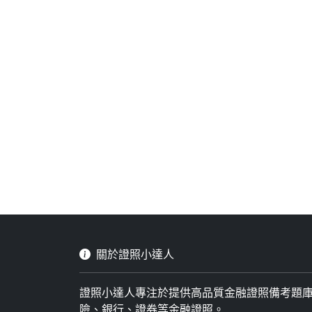
關於證照小達人
證照小達人專注於提供高品質金融證照備考題
險、銀行、證券等金融證照。