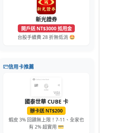
新光證券
任何商業用途。

開戶送 NT$3000 抵用金
台股手續費 28 折無低消 🤩
信用卡推薦
國泰世華 CUBE 卡
辦卡送 NT$200
蝦皮 3% 回饋無上限！7-11、全家也
有 2% 超實用 💳