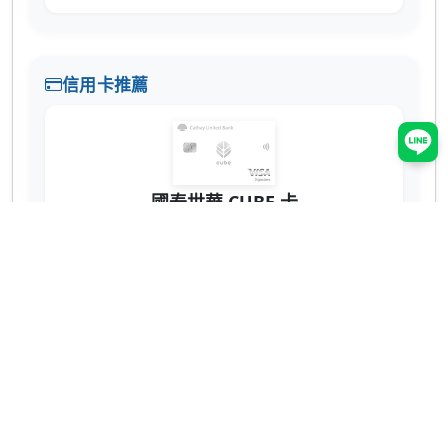
信用卡推薦
國泰世華 CUBE 卡
辦卡送 NT$200
蝦皮 3% 回饋無上限！7-11、全家也有 2% 超
實用 💳
網購、回饋推薦