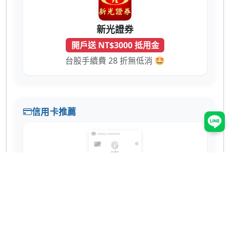
新光證券
開戶送 NT$3000 抵用金
台股手續費 28 折無低消 🤩
信用卡推薦
國泰世華 CUBE 卡
辦卡送 NT$200
蝦皮 3% 回饋無上限！7-11、全家也有 2% 超
實用 💳