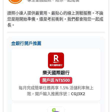
專注金融證照．陪你一起成長
證照小達人提供最實用、最貼心的線上測驗服務，不論
您是剛開始準備，還是考前衝刺，我們都會陪您一起成
長。
銀行開戶推薦
樂天國際銀行
開戶送 NT$500
每月完成簡單任務再享 1.5% 活儲利率無上
限，開戶輸入推薦序號：
CGJ3X2