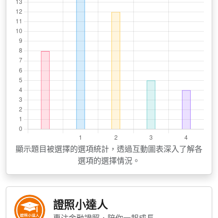
顯示題目被選擇的選項統計，透過互動圖表深入了解各
選項的選擇情況。
證照小達人