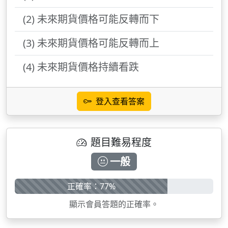
(2) 未來期貨價格可能反轉而下
(3) 未來期貨價格可能反轉而上
(4) 未來期貨價格持續看跌
登入查看答案
題目難易程度
一般
正確率：77%
顯示會員答題的正確率。