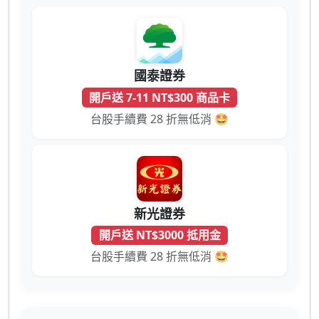
國泰證券
開戶送 7-11 NT$300 商品卡
台股手續費 28 折無低消 🤩
新光證券
開戶送 NT$3000 抵用金
台股手續費 28 折無低消 🤩