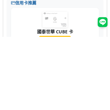
信用卡推薦
國泰世華 CUBE 卡
辦卡送 NT$200
蝦皮 3% 回饋無上限！7-11、全家也有 2% 超
實用 💳
網購、回饋推薦
ShopBack 現金回饋