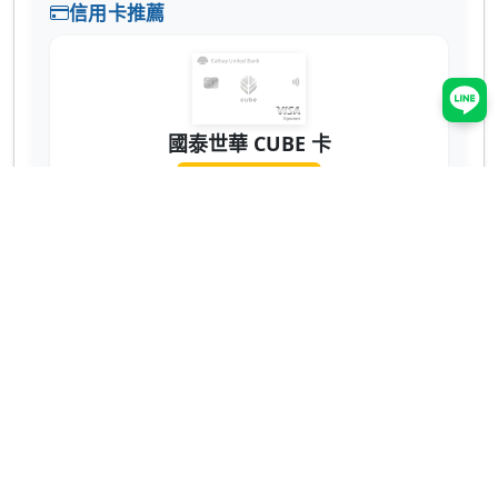
信用卡推薦
國泰世華 CUBE 卡
辦卡送 NT$200
蝦皮 3% 回饋無上限！7-11、全家也有 2% 超
實用 💳
網購、回饋推薦
ShopBack 現金回饋