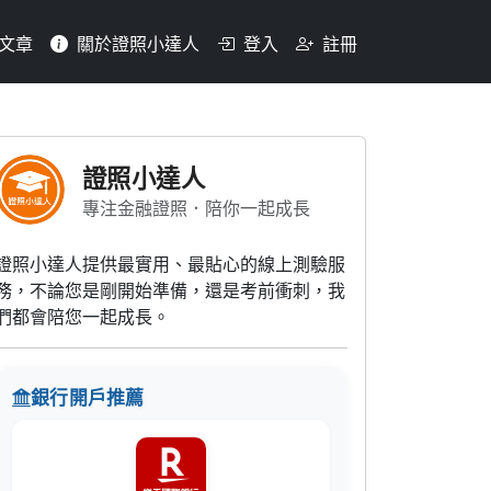
文章
關於證照小達人
登入
註冊
相對人（非銀行）為付款人而
證照小達人
專注金融證照．陪你一起成長
證照小達人提供最實用、最貼心的線上測驗服
務，不論您是剛開始準備，還是考前衝刺，我
們都會陪您一起成長。
銀行開戶推薦