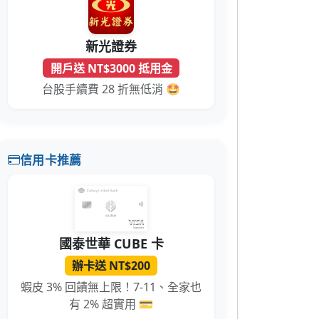
新光證券
開戶送 NT$3000 抵用金
台股手續費 28 折無低消 🤩
信用卡推薦
國泰世華 CUBE 卡
辦卡送 NT$200
蝦皮 3% 回饋無上限！7-11、全家也
有 2% 超實用 💳