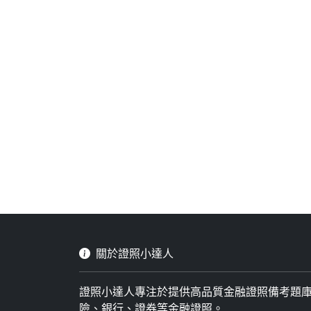
關於證照小達人
證照小達人專注於提供高品質金融證照備考題
險、銀行、證券等金融證照。