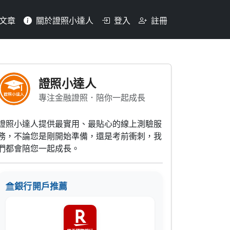
文章
關於證照小達人
登入
註冊
1 EB(3)1 PB(4)1 T
證照小達人
專注金融證照．陪你一起成長
證照小達人提供最實用、最貼心的線上測驗服
務，不論您是剛開始準備，還是考前衝刺，我
們都會陪您一起成長。
銀行開戶推薦