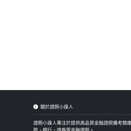
關於證照小達人
證照小達人專注於提供高品質金融證照備考題
險、銀行、證券等金融證照。