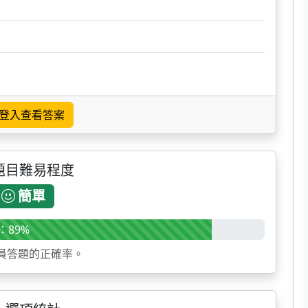
登入查看答案
題目難易程度
簡單
：89%
員答題的正確率。