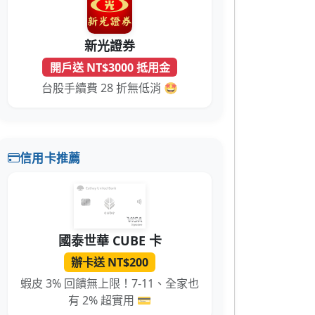
新光證券
開戶送 NT$3000 抵用金
台股手續費 28 折無低消 🤩
信用卡推薦
國泰世華 CUBE 卡
辦卡送 NT$200
蝦皮 3% 回饋無上限！7-11、全家也
有 2% 超實用 💳