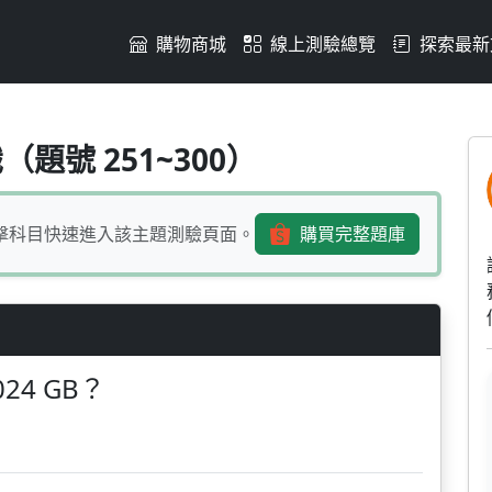
購物商城
線上測驗總覽
探索最新
1024 GB？(1)1 ZB(2)
題號 251~300）
擊科目快速進入該主題測驗頁面。
購買完整題庫
4 GB？