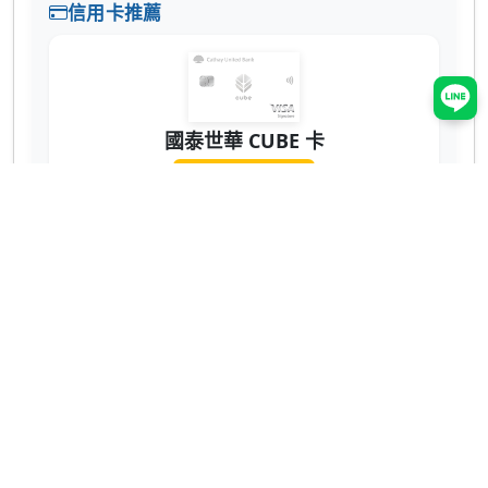
信用卡推薦
國泰世華 CUBE 卡
辦卡送 NT$200
蝦皮 3% 回饋無上限！7-11、全家也有 2% 超
實用 💳
網購、回饋推薦
ShopBack 現金回饋