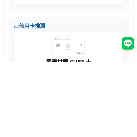
信用卡推薦
國泰世華 CUBE 卡
辦卡送 NT$200
蝦皮 3% 回饋無上限！7-11、全家也有 2% 超
實用 💳
網購、回饋推薦