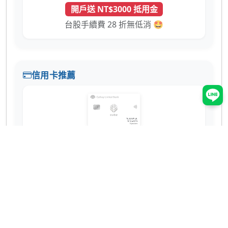
開戶送 NT$3000 抵用金
台股手續費 28 折無低消 🤩
信用卡推薦
國泰世華 CUBE 卡
辦卡送 NT$200
蝦皮 3% 回饋無上限！7-11、全家也有 2% 超
實用 💳