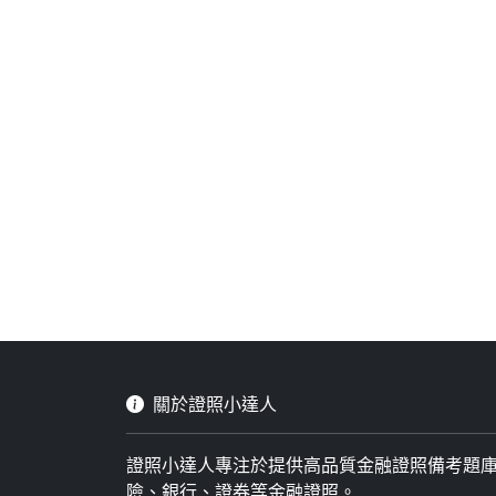
關於證照小達人
證照小達人專注於提供高品質金融證照備考題
險、銀行、證券等金融證照。