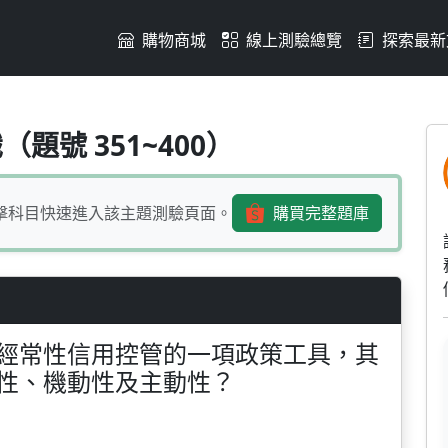
購物商城
線上測驗總覽
探索最新
銀行作為經常性信用控管的
題號 351~400）
擊科目快速進入該主題測驗頁面。
購買完整題庫
經常性信用控管的一項政策工具，其
性、機動性及主動性？