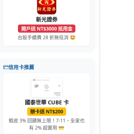
新光證券
開戶送 NT$3000 抵用金
台股手續費 28 折無低消 🤩
信用卡推薦
國泰世華 CUBE 卡
辦卡送 NT$200
蝦皮 3% 回饋無上限！7-11、全家也
有 2% 超實用 💳