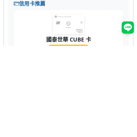
信用卡推薦
國泰世華 CUBE 卡
辦卡送 NT$200
蝦皮 3% 回饋無上限！7-11、全家也有 2% 超
實用 💳
網購、回饋推薦
ShopBack 現金回饋