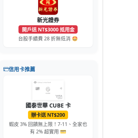
新光證券
開戶送 NT$3000 抵用金
台股手續費 28 折無低消 🤩
信用卡推薦
國泰世華 CUBE 卡
辦卡送 NT$200
蝦皮 3% 回饋無上限！7-11、全家也
有 2% 超實用 💳