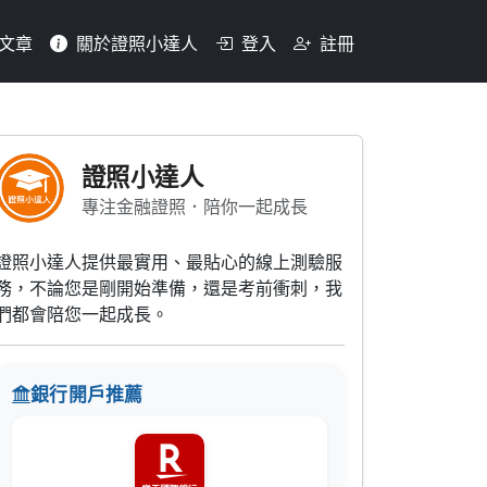
文章
關於證照小達人
登入
註冊
險自留(3)投保保險(4)
證照小達人
專注金融證照．陪你一起成長
證照小達人提供最實用、最貼心的線上測驗服
務，不論您是剛開始準備，還是考前衝刺，我
們都會陪您一起成長。
銀行開戶推薦