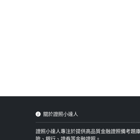
關於證照小達人
證照小達人專注於提供高品質金融證照備考題
險、銀行、證券等金融證照。