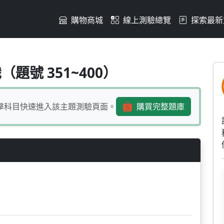
購物商城
線上測驗總覽
探索最新
措施？(1)損失抑制(2)風
題號 351~400）
擊科目快速進入該主題測驗頁面。
購買完整題庫