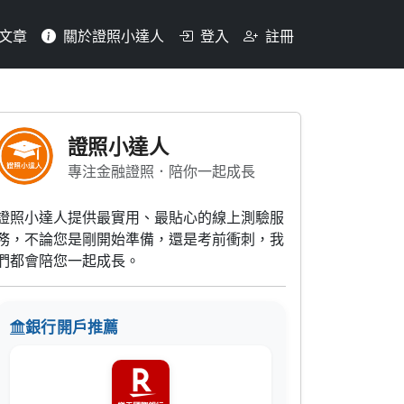
文章
關於證照小達人
登入
註冊
對客戶資料之處理，以下敘
證照小達人
專注金融證照．陪你一起成長
證照小達人提供最實用、最貼心的線上測驗服
務，不論您是剛開始準備，還是考前衝刺，我
們都會陪您一起成長。
銀行開戶推薦