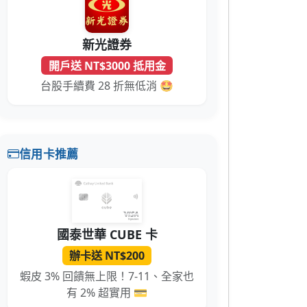
新光證券
開戶送 NT$3000 抵用金
台股手續費 28 折無低消 🤩
信用卡推薦
國泰世華 CUBE 卡
辦卡送 NT$200
蝦皮 3% 回饋無上限！7-11、全家也
有 2% 超實用 💳