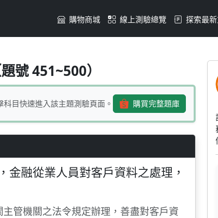
購物商城
線上測驗總覽
探索最新
機構的信賴，金融從業人員
號 451~500）
擊科目快速進入該主題測驗頁面。
購買完整題庫
，金融從業人員對客戶資料之處理，
相關主管機關之法令規定辦理，善盡對客戶資