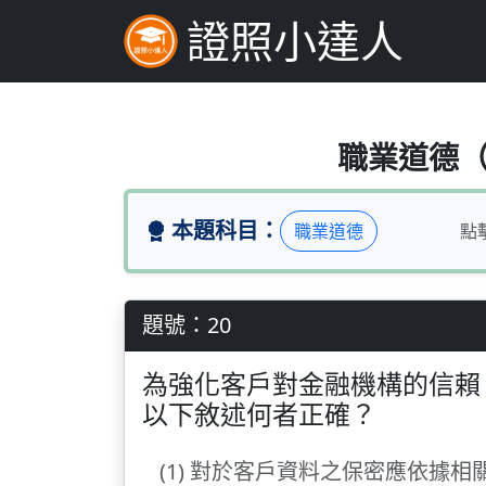
證照小達人
為強化客戶對金融
職業道德（題
本題科目：
職業道德
點
題號：20
為強化客戶對金融機構的信賴
以下敘述何者正確？
(1) 對於客戶資料之保密應依據