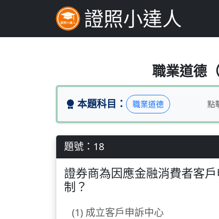
證照小達人
證券商為因應金融消
職業道德（題
本題科目：
職業道德
點
題號：18
證券商為因應金融消費者客戶
制？
(1) 成立客戶申訴中心