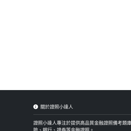
關於證照小達人
證照小達人專注於提供高品質金融證照備考題
險、銀行、證券等金融證照。