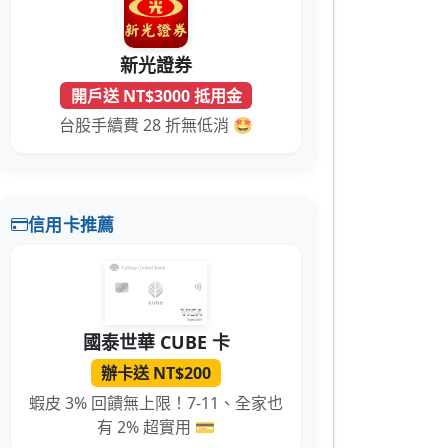
新光證券
開戶送 NT$3000 抵用金
台股手續費 28 折無低消 🤩
信用卡推薦
國泰世華 CUBE 卡
辦卡送 NT$200
蝦皮 3% 回饋無上限！7-11、全家也
有 2% 超實用 💳