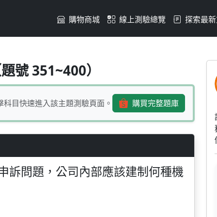
購物商城
線上測驗總覽
探索最新
費者客戶申訴問題，公司內
號 351~400）
擊科目快速進入該主題測驗頁面。
購買完整題庫
申訴問題，公司內部應該建制何種機