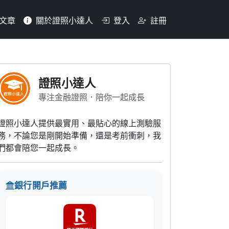
文章
關於證照小達人
登入
註冊
部應該建制何種機制？(1)
證照小達人
專注金融證照．陪你一起成長
證照小達人提供最實用、最貼心的線上測驗服
務，不論您是剛開始準備，還是考前衝刺，我
們都會陪您一起成長。
銀行開戶推薦