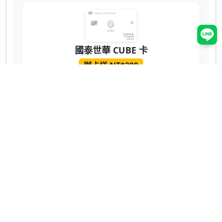
國泰世華 CUBE 卡
辦卡送 NT$200
蝦皮 3% 回饋無上限！7-11、全家也有 2% 超
實用 💳
網購、回饋推薦
ShopBack 現金回饋
領取 NT$400