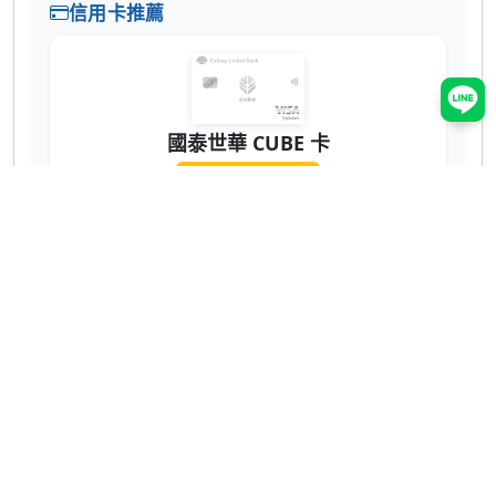
信用卡推薦
國泰世華 CUBE 卡
辦卡送 NT$200
蝦皮 3% 回饋無上限！7-11、全家也有 2% 超
實用 💳
網購、回饋推薦
ShopBack 現金回饋