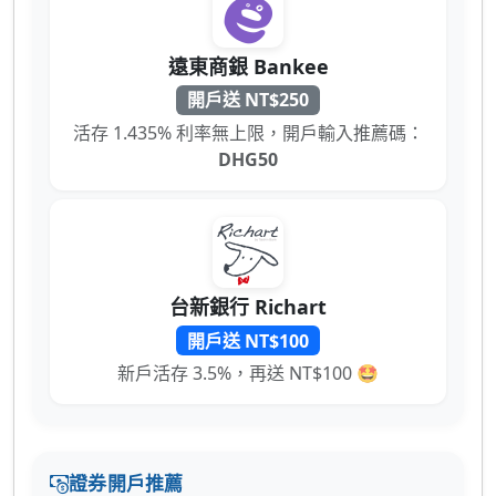
遠東商銀 Bankee
開戶送 NT$250
活存 1.435% 利率無上限，開戶輸入推薦碼：
DHG50
台新銀行 Richart
開戶送 NT$100
新戶活存 3.5%，再送 NT$100 🤩
證券開戶推薦