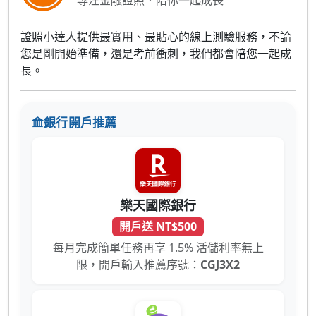
專注金融證照．陪你一起成長
證照小達人提供最實用、最貼心的線上測驗服務，不論
您是剛開始準備，還是考前衝刺，我們都會陪您一起成
長。
銀行開戶推薦
樂天國際銀行
開戶送 NT$500
每月完成簡單任務再享 1.5% 活儲利率無上
限，開戶輸入推薦序號：
CGJ3X2