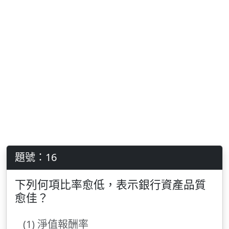
題號：16
下列何項比率愈低，表示銀行資產品質
愈佳？
(1) 淨值報酬率