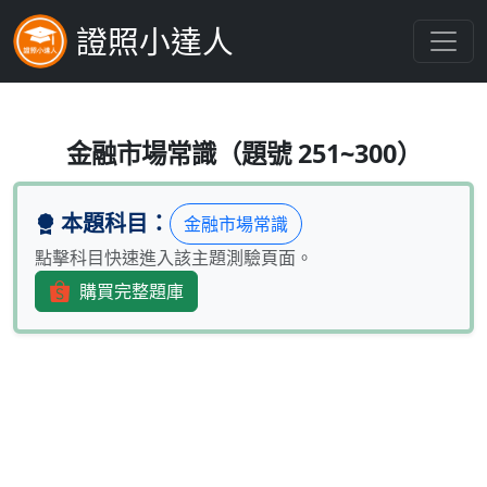
證照小達人
下列何項比率愈低，表示銀行資產品質愈
金融市場常識（題號 251~300）
本題科目：
金融市場常識
點擊科目快速進入該主題測驗頁面。
購買完整題庫