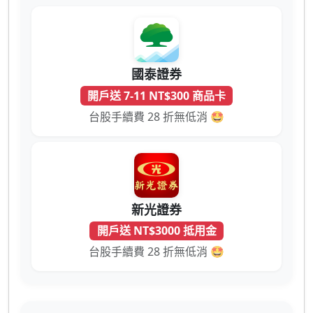
國泰證券
開戶送 7-11 NT$300 商品卡
台股手續費 28 折無低消 🤩
新光證券
開戶送 NT$3000 抵用金
台股手續費 28 折無低消 🤩