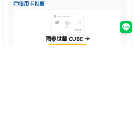
信用卡推薦
國泰世華 CUBE 卡
辦卡送 NT$200
蝦皮 3% 回饋無上限！7-11、全家也有 2% 超
實用 💳
網購、回饋推薦
ShopBack 現金回饋