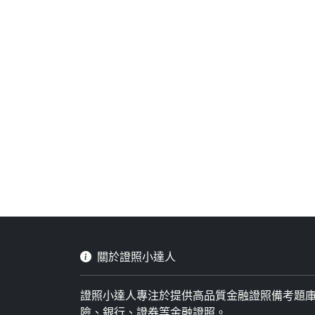
關於證照小達人
證照小達人專注於提供高品質金融證照備考題
險、銀行、證券等金融證照。