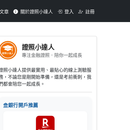
文章
關於證照小達人
登入
註冊
分攤方式？(1)獨立責任比
證照小達人
專注金融證照．陪你一起成長
證照小達人提供最實用、最貼心的線上測驗服
務，不論您是剛開始準備，還是考前衝刺，我
們都會陪您一起成長。
銀行開戶推薦