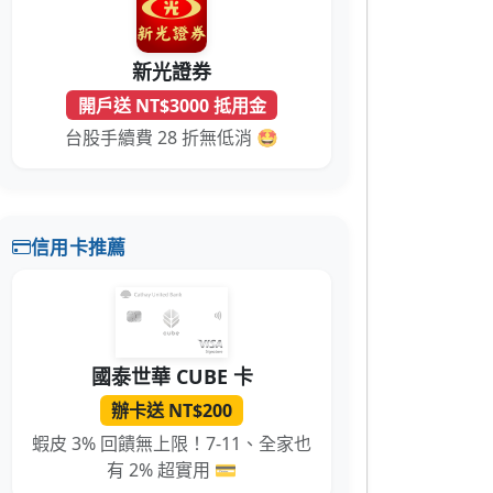
新光證券
開戶送 NT$3000 抵用金
台股手續費 28 折無低消 🤩
信用卡推薦
國泰世華 CUBE 卡
辦卡送 NT$200
蝦皮 3% 回饋無上限！7-11、全家也
有 2% 超實用 💳