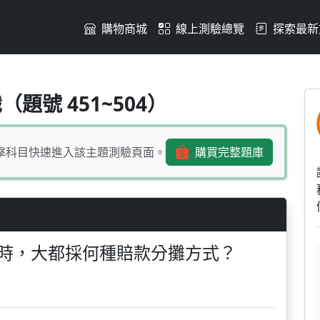
購物商城
線上測驗總覽
探索最新
保險情形時，大都採何種賠款
題號 451~504）
擊科目快速進入該主題測驗頁面。
購買完整題庫
時，大都採何種賠款分攤方式？