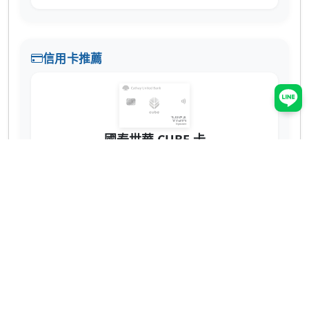
信用卡推薦
國泰世華 CUBE 卡
辦卡送 NT$200
蝦皮 3% 回饋無上限！7-11、全家也有 2% 超
實用 💳
網購、回饋推薦