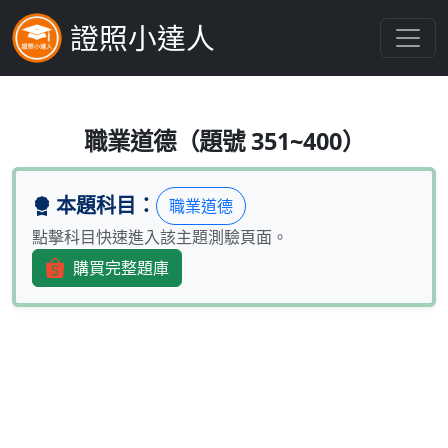
證照小達人
若某項活動、利益或關係可能妨礙從
職業道德（題號 351~400）
本題科目：
職業道德
點擊科目快速進入該主題測驗頁面。
購買完整題庫