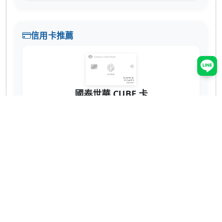
信用卡推薦
國泰世華 CUBE 卡
辦卡送 NT$200
蝦皮 3% 回饋無上限！7-11、全家也有 2% 超
實用 💳
網購、回饋推薦