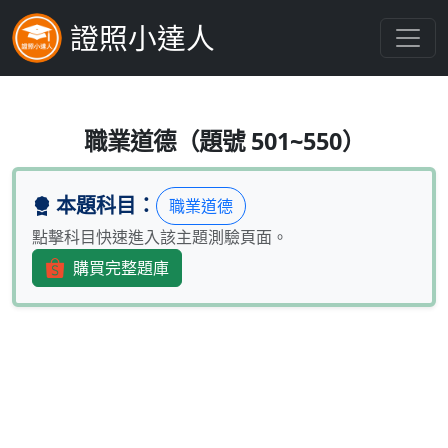
證照小達人
金融從業人員之自律行為何者為非？
職業道德（題號 501~550）
本題科目：
職業道德
點擊科目快速進入該主題測驗頁面。
購買完整題庫