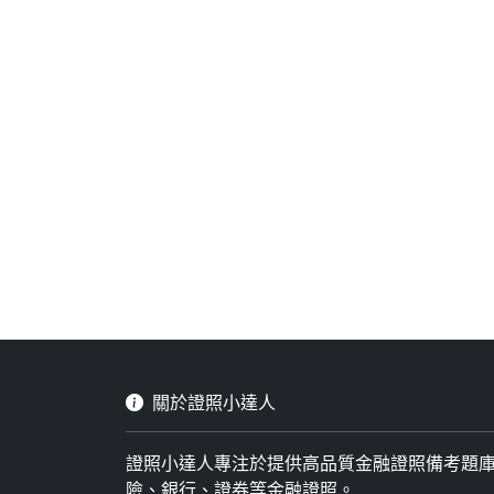
關於證照小達人
證照小達人專注於提供高品質金融證照備考題
險、銀行、證券等金融證照。