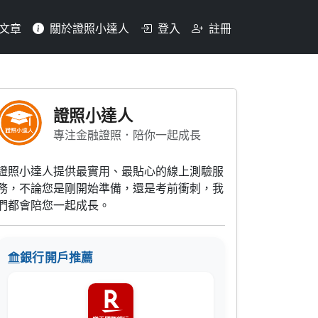
文章
關於證照小達人
登入
註冊
天期最長為多久？(1)六個
證照小達人
專注金融證照．陪你一起成長
證照小達人提供最實用、最貼心的線上測驗服
務，不論您是剛開始準備，還是考前衝刺，我
們都會陪您一起成長。
銀行開戶推薦