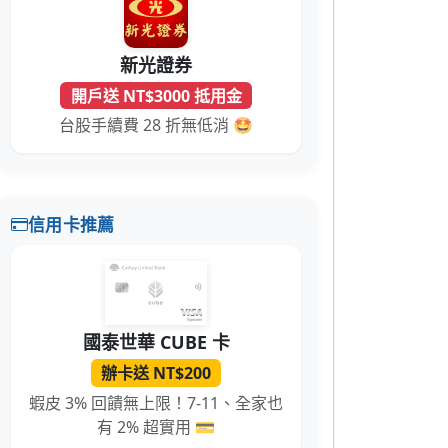
新光證券
開戶送 NT$3000 抵用金
台股手續費 28 折無低消 🤩
信用卡推薦
國泰世華 CUBE 卡
辦卡送 NT$200
蝦皮 3% 回饋無上限！7-11、全家也
有 2% 超實用 💳