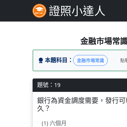
證照小達人
銀行為資金調度需要
金融市場常識（
本題科目：
金融市場常識
點
題號：19
銀行為資金調度需要，發行可
久？
(1) 六個月