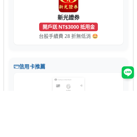
新光證券
開戶送 NT$3000 抵用金
台股手續費 28 折無低消 🤩
信用卡推薦
國泰世華 CUBE 卡
辦卡送 NT$200
蝦皮 3% 回饋無上限！7-11、全家也有 2% 超
實用 💳