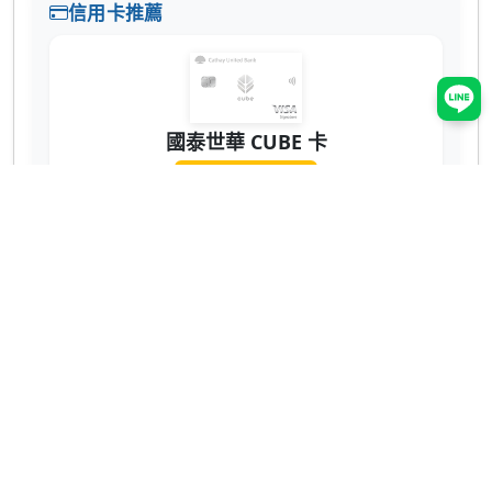
信用卡推薦
國泰世華 CUBE 卡
辦卡送 NT$200
蝦皮 3% 回饋無上限！7-11、全家也有 2% 超
實用 💳
網購、回饋推薦
ShopBack 現金回饋