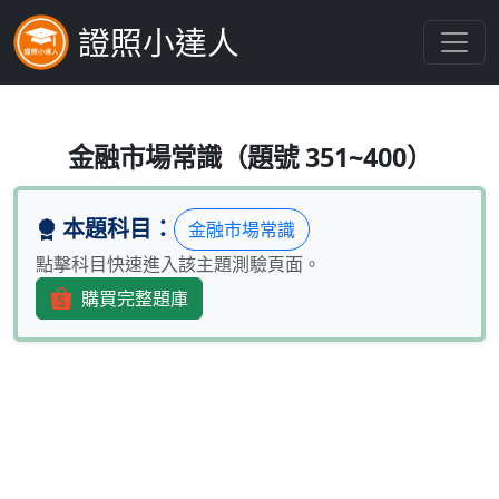
證照小達人
下列何者於購買短期票券時，其利息收
金融市場常識（題號 351~400）
本題科目：
金融市場常識
點擊科目快速進入該主題測驗頁面。
購買完整題庫