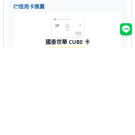
信用卡推薦
國泰世華 CUBE 卡
辦卡送 NT$200
蝦皮 3% 回饋無上限！7-11、全家也有 2% 超
實用 💳
網購、回饋推薦
ShopBack 現金回饋