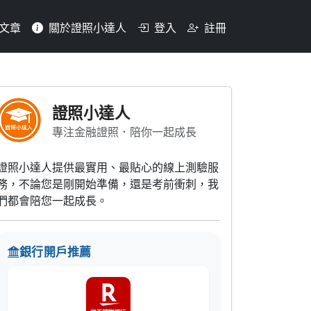
文章
關於證照小達人
登入
註冊
之存款範圍？(1)支票存款
證照小達人
專注金融證照．陪你一起成長
證照小達人提供最實用、最貼心的線上測驗服
務，不論您是剛開始準備，還是考前衝刺，我
們都會陪您一起成長。
銀行開戶推薦