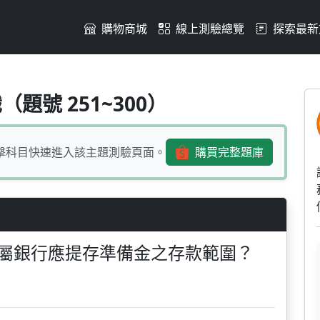
購物商城
線上測驗總覽
探索最新
列何者非屬銀行應提存準備金
題號 251~300）
擊科目快速進入該主題測驗頁面。
購買完整題庫
屬銀行應提存準備金之存款範圍？