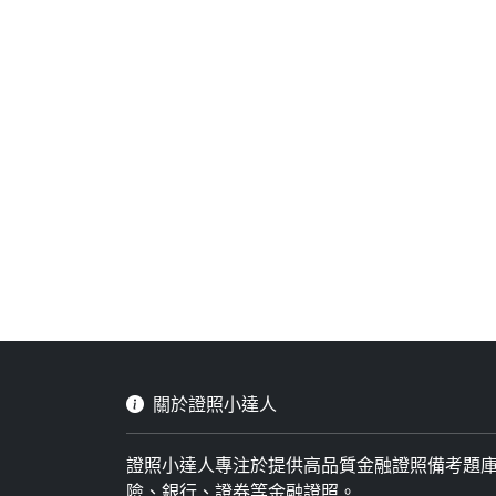
關於證照小達人
證照小達人專注於提供高品質金融證照備考題
險、銀行、證券等金融證照。