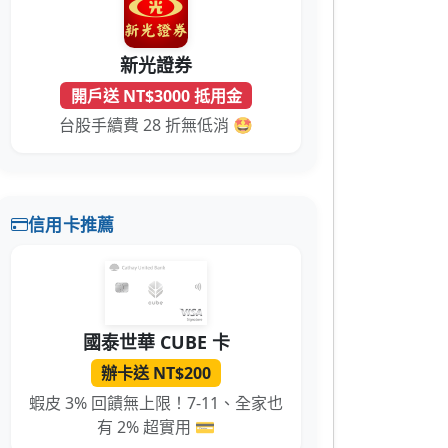
新光證券
開戶送 NT$3000 抵用金
台股手續費 28 折無低消 🤩
信用卡推薦
國泰世華 CUBE 卡
辦卡送 NT$200
蝦皮 3% 回饋無上限！7-11、全家也
有 2% 超實用 💳