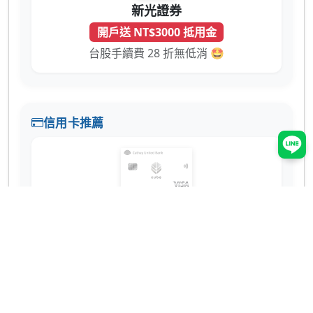
新光證券
開戶送 NT$3000 抵用金
台股手續費 28 折無低消 🤩
信用卡推薦
國泰世華 CUBE 卡
辦卡送 NT$200
蝦皮 3% 回饋無上限！7-11、全家也有 2% 超
實用 💳