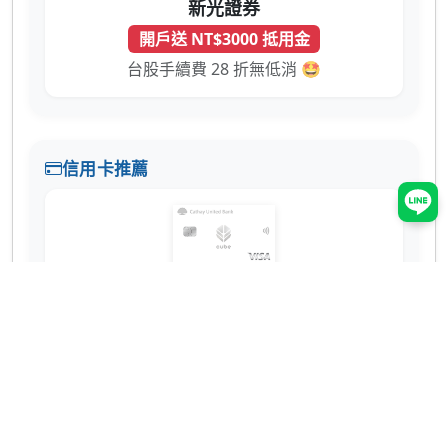
新光證券
開戶送 NT$3000 抵用金
台股手續費 28 折無低消 🤩
信用卡推薦
國泰世華 CUBE 卡
辦卡送 NT$200
蝦皮 3% 回饋無上限！7-11、全家也有 2% 超
實用 💳