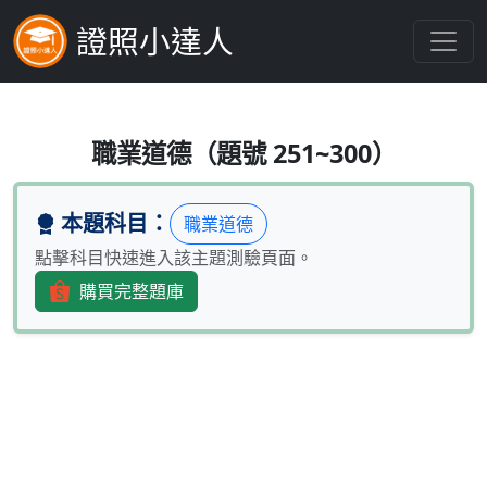
證照小達人
為促進證券業遵循法規及落實金融
職業道德（題號 251~300）
本題科目：
職業道德
點擊科目快速進入該主題測驗頁面。
購買完整題庫