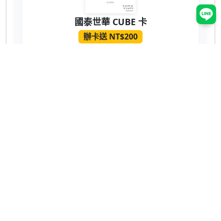
國泰世華 CUBE 卡
辦卡送 NT$200
蝦皮 3% 回饋無上限！7-11、全家也有 2% 超
實用 💳
網購、回饋推薦
ShopBack 現金回饋
領取 NT$400
購物回饋無上限，推薦碼：
okE7G8