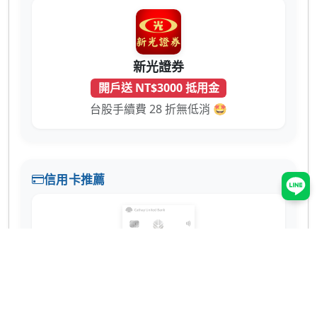
新光證券
開戶送 NT$3000 抵用金
台股手續費 28 折無低消 🤩
信用卡推薦
國泰世華 CUBE 卡
辦卡送 NT$200
蝦皮 3% 回饋無上限！7-11、全家也有 2% 超