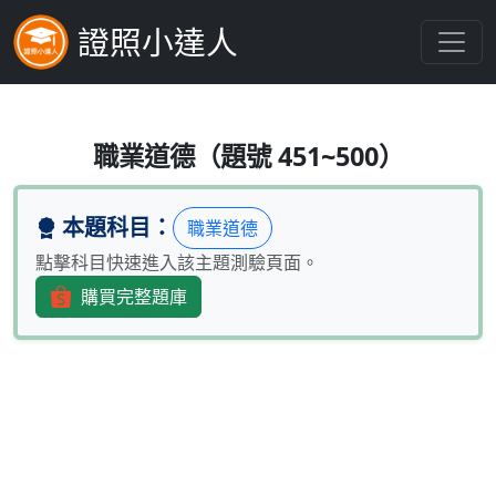
證照小達人
下列有關金融從業人員從事保險招攬
職業道德（題號 451~500）
本題科目：
職業道德
點擊科目快速進入該主題測驗頁面。
購買完整題庫