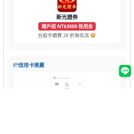
新光證券
開戶送 NT$3000 抵用金
台股手續費 28 折無低消 🤩
信用卡推薦
國泰世華 CUBE 卡
辦卡送 NT$200
蝦皮 3% 回饋無上限！7-11、全家也有 2% 超
實用 💳