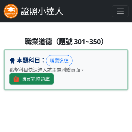
證照小達人
金融從業人員於推介或銷售投資型金
職業道德（題號 301~350）
本題科目：
職業道德
點擊科目快速進入該主題測驗頁面。
購買完整題庫