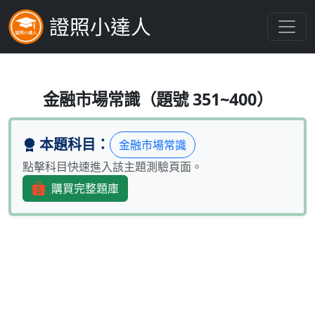
證照小達人
下列何者為間接金融？(1)發行股票(
金融市場常識（題號 351~400）
本題科目：
金融市場常識
點擊科目快速進入該主題測驗頁面。
購買完整題庫