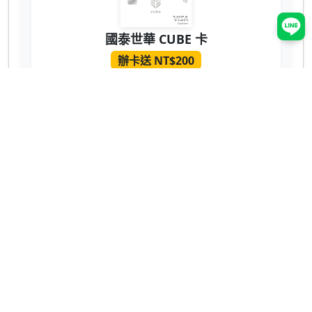
國泰世華 CUBE 卡
辦卡送 NT$200
蝦皮 3% 回饋無上限！7-11、全家也有 2% 超
實用 💳
網購、回饋推薦
ShopBack 現金回饋
領取 NT$400
購物回饋無上限，推薦碼：
okE7G8