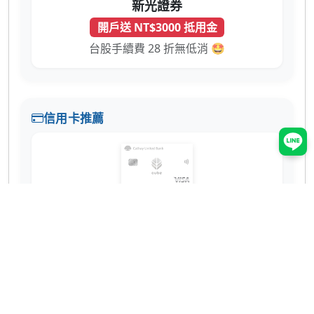
新光證券
開戶送 NT$3000 抵用金
台股手續費 28 折無低消 🤩
信用卡推薦
國泰世華 CUBE 卡
辦卡送 NT$200
蝦皮 3% 回饋無上限！7-11、全家也有 2% 超
實用 💳