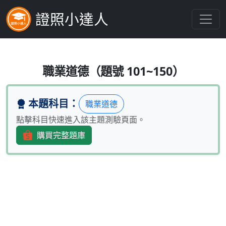
證照小達人
曉華有一筆定存到期，想要運用從事
職業道德（題號 101~150）
本題科目：
職業道德
點擊科目快速進入該主題測驗頁面。
購買完整題庫