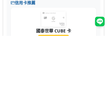
信用卡推薦
國泰世華 CUBE 卡
辦卡送 NT$200
蝦皮 3% 回饋無上限！7-11、全家也有 2% 超
實用 💳
網購、回饋推薦
ShopBack 現金回饋