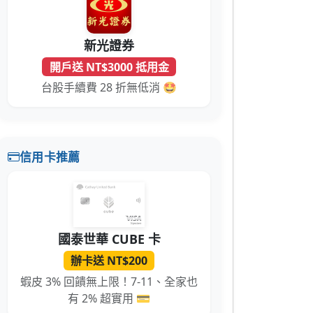
新光證券
開戶送 NT$3000 抵用金
台股手續費 28 折無低消 🤩
信用卡推薦
國泰世華 CUBE 卡
辦卡送 NT$200
蝦皮 3% 回饋無上限！7-11、全家也
有 2% 超實用 💳