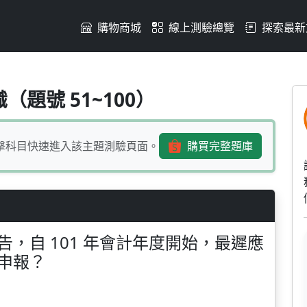
購物商城
線上測驗總覽
探索最新
度財務報告，自 101 年會
（題號 51~100）
擊科目快速進入該主題測驗頁面。
購買完整題庫
，自 101 年會計年度開始，最遲應
申報？