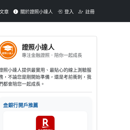
文章
關於證照小達人
登入
註冊
計年度開始，最遲應於年度終
證照小達人
專注金融證照．陪你一起成長
證照小達人提供最實用、最貼心的線上測驗服
務，不論您是剛開始準備，還是考前衝刺，我
們都會陪您一起成長。
銀行開戶推薦