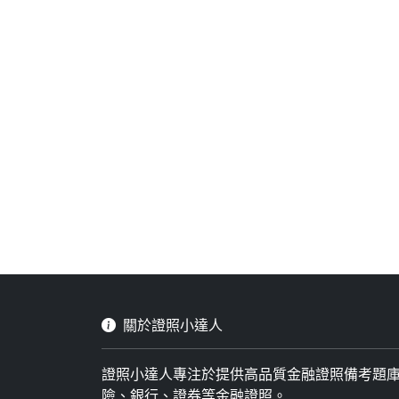
關於證照小達人
證照小達人專注於提供高品質金融證照備考題
險、銀行、證券等金融證照。