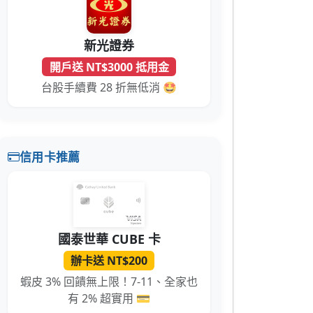
新光證券
開戶送 NT$3000 抵用金
台股手續費 28 折無低消 🤩
信用卡推薦
國泰世華 CUBE 卡
辦卡送 NT$200
蝦皮 3% 回饋無上限！7-11、全家也
有 2% 超實用 💳