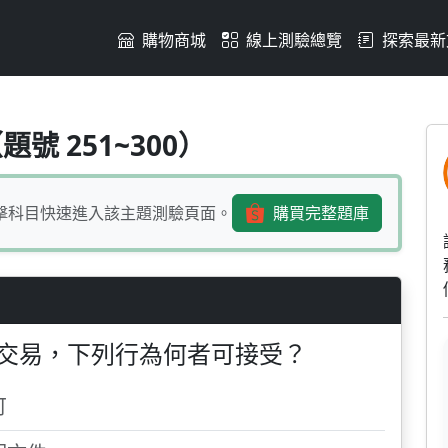
購物商城
線上測驗總覽
探索最新
客戶儘速交易，下列行為何
號 251~300）
擊科目快速進入該主題測驗頁面。
購買完整題庫
交易，下列行為何者可接受？
可