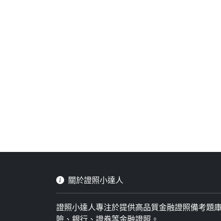
關於證照小達人
證照小達人專注於提供高品質金融證照備考題
險、銀行、證券等金融證照。