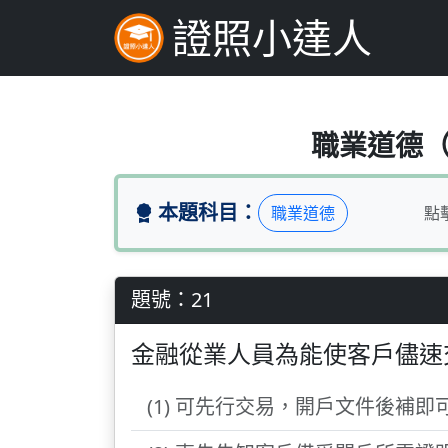
證照小達人
金融從業人員為能使
職業道德（題
本題科目：
職業道德
點
題號：21
金融從業人員為能使客戶儘速
(1) 可先行交易，開戶文件後補即