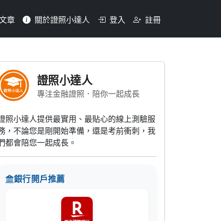
文章
關於證照小達人
登入
註冊
者可接受？(1)可先行交
證照小達人
專注金融證照．陪你一起成長
證照小達人提供最實用、最貼心的線上測驗服
務，不論您是剛開始準備，還是考前衝刺，我
們都會陪您一起成長。
銀行開戶推薦