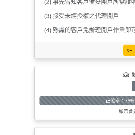
(2) 事先告知客戶備妥開戶所需證
(3) 接受未經授權之代理開戶
(4) 熟識的客戶免辦理開戶作業即
正確率：76%
顯示會