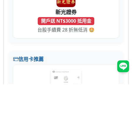
新光證券
開戶送 NT$3000 抵用金
台股手續費 28 折無低消 🤩
信用卡推薦
國泰世華 CUBE 卡
辦卡送 NT$200
蝦皮 3% 回饋無上限！7-11、全家也有 2% 超
實用 💳